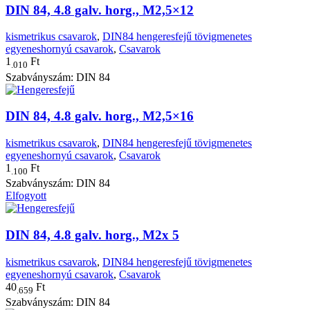
DIN 84, 4.8 galv. horg., M2,5×12
kismetrikus csavarok
,
DIN84 hengeresfejű tövigmenetes
egyeneshornyú csavarok
,
Csavarok
1
Ft
.010
Szabványszám: DIN 84
DIN 84, 4.8 galv. horg., M2,5×16
kismetrikus csavarok
,
DIN84 hengeresfejű tövigmenetes
egyeneshornyú csavarok
,
Csavarok
1
Ft
.100
Szabványszám: DIN 84
Elfogyott
DIN 84, 4.8 galv. horg., M2x 5
kismetrikus csavarok
,
DIN84 hengeresfejű tövigmenetes
egyeneshornyú csavarok
,
Csavarok
40
Ft
.659
Szabványszám: DIN 84