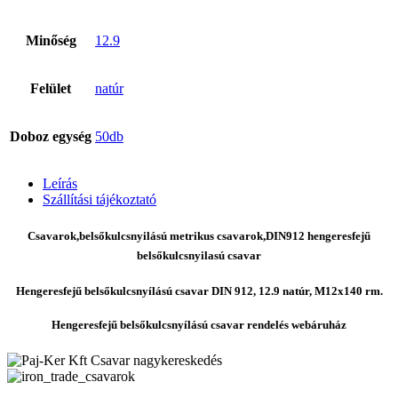
Minőség
12.9
Felület
natúr
Doboz egység
50db
Leírás
Szállítási tájékoztató
Csavarok,belsőkulcsnyilású metrikus csavarok,DIN912 hengeresfejű
belsőkulcsnyilasú csavar
Hengeresfejű belsőkulcsnyílású csavar DIN 912, 12.9 natúr, M12x140 rm.
Hengeresfejű belsőkulcsnyílású csavar rendelés webáruház