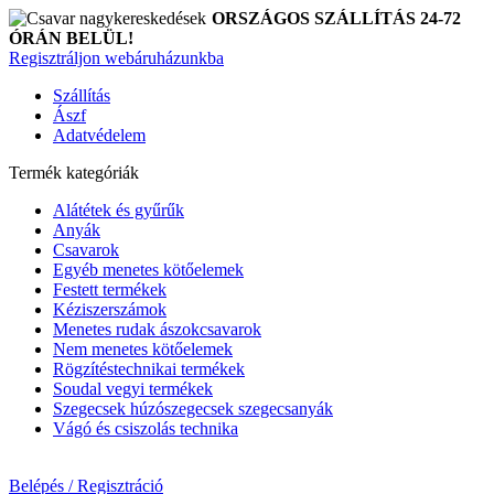
ORSZÁGOS SZÁLLÍTÁS 24-72
ÓRÁN BELÜL!
Regisztráljon webáruházunkba
Szállítás
Ászf
Adatvédelem
Termék kategóriák
Alátétek és gyűrűk
Anyák
Csavarok
Egyéb menetes kötőelemek
Festett termékek
Kéziszerszámok
Menetes rudak ászokcsavarok
Nem menetes kötőelemek
Rögzítéstechnikai termékek
Soudal vegyi termékek
Szegecsek húzószegecsek szegecsanyák
Vágó és csiszolás technika
Belépés / Regisztráció