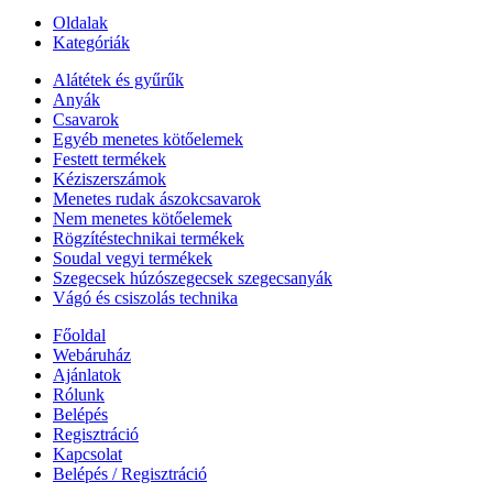
Oldalak
Kategóriák
Alátétek és gyűrűk
Anyák
Csavarok
Egyéb menetes kötőelemek
Festett termékek
Kéziszerszámok
Menetes rudak ászokcsavarok
Nem menetes kötőelemek
Rögzítéstechnikai termékek
Soudal vegyi termékek
Szegecsek húzószegecsek szegecsanyák
Vágó és csiszolás technika
Főoldal
Webáruház
Ajánlatok
Rólunk
Belépés
Regisztráció
Kapcsolat
Belépés / Regisztráció