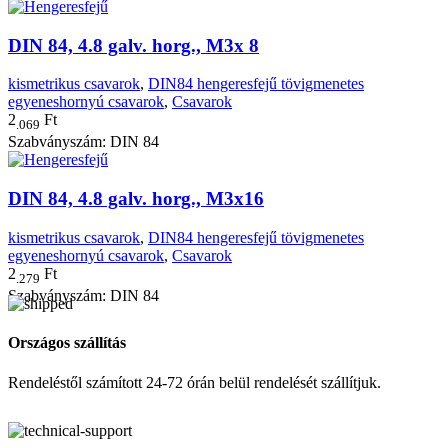
DIN 84, 4.8 galv. horg., M3x 8
kismetrikus csavarok
,
DIN84 hengeresfejű tövigmenetes
egyeneshornyú csavarok
,
Csavarok
2
Ft
.069
Szabványszám: DIN 84
DIN 84, 4.8 galv. horg., M3x16
kismetrikus csavarok
,
DIN84 hengeresfejű tövigmenetes
egyeneshornyú csavarok
,
Csavarok
2
Ft
.279
Szabványszám: DIN 84
Országos szállítás
Rendeléstől számított 24-72 órán belül rendelését szállítjuk.