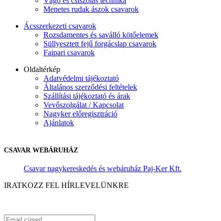
Vágó és csiszolás technika
Menetes rudak ászok csavarok
Ácsszerkezeti csavarok
Rozsdamentes és saválló kötőelemek
Süllyesztett fejű forgácslap csavarok
Faipari csavarok
Oldaltérkép
Adatvédelmi tájékoztató
Általános szerződési feltételek
Szállítási tájékoztató és árak
Vevőszolgálat / Kapcsolat
Nagyker előregisztráció
Ajánlatok
CSAVAR WEBÁRUHÁZ
Csavar nagykereskedés és webáruház Paj-Ker Kft.
IRATKOZZ FEL HÍRLEVELÜNKRE
Értesülj elsőként a legújabb termékeinkről és limitált ajánlatainkért.