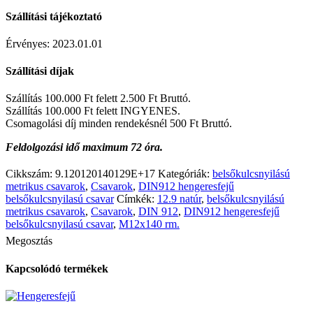
Szállítási tájékoztató
Érvényes: 2023.01.01
Szállítási díjak
Szállítás 100.000 Ft felett 2.500 Ft Bruttó.
Szállítás 100.000 Ft felett INGYENES.
Csomagolási díj minden rendekésnél 500 Ft Bruttó.
Feldolgozási idő maximum 72 óra.
Cikkszám:
9.120120140129E+17
Kategóriák:
belsőkulcsnyilású
metrikus csavarok
,
Csavarok
,
DIN912 hengeresfejű
belsőkulcsnyilasú csavar
Címkék:
12.9 natúr
,
belsőkulcsnyilású
metrikus csavarok
,
Csavarok
,
DIN 912
,
DIN912 hengeresfejű
belsőkulcsnyilasú csavar
,
M12x140 rm.
Megosztás
Kapcsolódó termékek