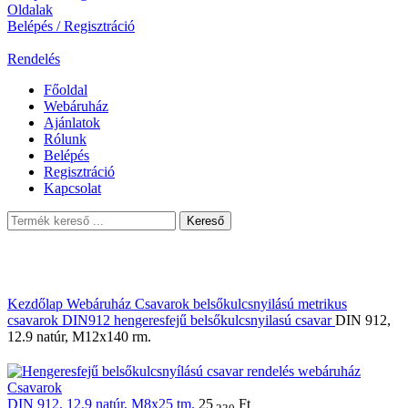
Oldalak
Belépés / Regisztráció
Rendelés
Főoldal
Webáruház
Ajánlatok
Rólunk
Belépés
Regisztráció
Kapcsolat
Kereső
Kezdőlap
Webáruház
Csavarok
belsőkulcsnyilású metrikus
csavarok
DIN912 hengeresfejű belsőkulcsnyilasú csavar
DIN 912,
12.9 natúr, M12x140 rm.
DIN 912, 12.9 natúr, M8x25 tm.
25
Ft