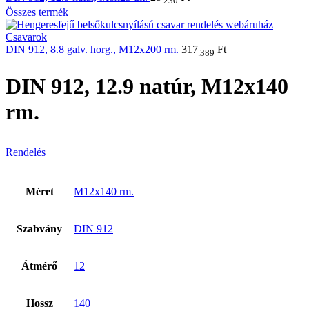
.230
Összes termék
DIN 912, 8.8 galv. horg., M12x200 rm.
317
Ft
.389
DIN 912, 12.9 natúr, M12x140
rm.
Rendelés
Méret
M12x140 rm.
Szabvány
DIN 912
Átmérő
12
Hossz
140